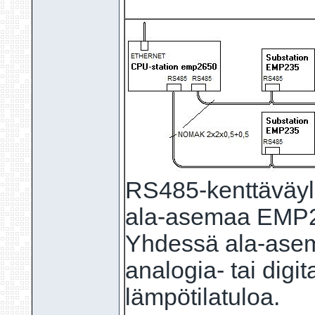
RS485-kenttäväyl
ala-asemaa EMP2
Yhdessä ala-ase
analogia- tai digi
lämpötilatuloa.