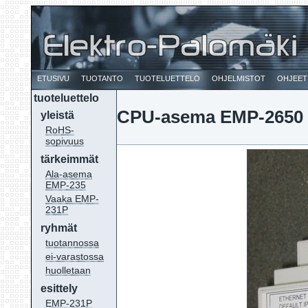
etusivu
tuotanto
tuoteluettelo
ohjelmistot
ohjeet
tuoteluettelo
CPU-asema EMP-2650
yleistä
RoHS-
sopivuus
tärkeimmät
Ala-asema
EMP-235
Vaaka EMP-
231P
ryhmät
tuotannossa
ei-varastossa
huolletaan
esittely
EMP-231P