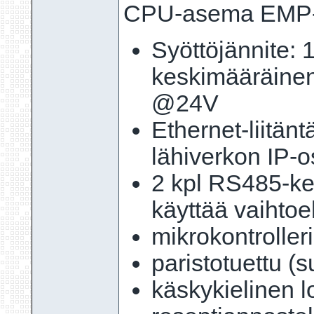
CPU-asema EMP-2
Syöttöjännite: 
keskimääräinen 
@24V
Ethernet-liitänt
lähiverkon IP-o
2 kpl RS485-ken
käyttää vaihtoe
mikrokontrolle
paristotuettu 
käskykielinen l