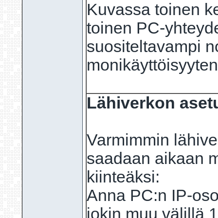
Kuvassa toinen k
toinen PC-yhteyde
suositeltavampi n
monikäyttöisyyten
Lähiverkon asetu
Varmimmin lähiv
saadaan aikaan mä
kiinteäksi:
Anna PC:n IP-osoi
jokin muu välillä 