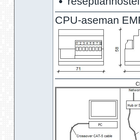
reseptiannostel
CPU-aseman EMP
C