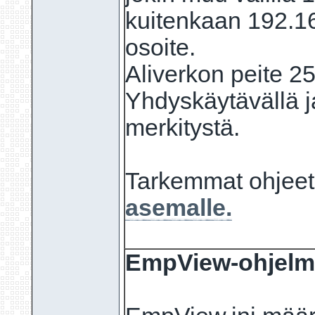
kuitenkaan 192.1
osoite.
Aliverkon peite 2
Yhdyskäytävällä j
merkitystä.
Tarkemmat ohjeet 
asemalle.
EmpView-ohjelma