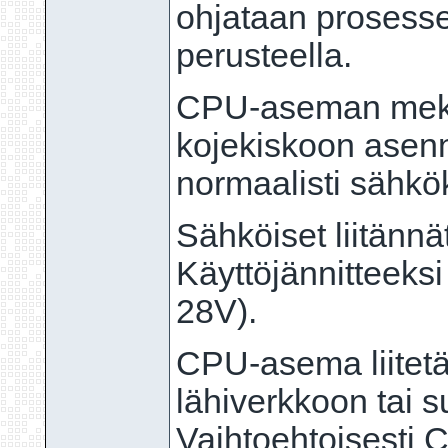
ohjataan prosessej
perusteella.
CPU-aseman mek
kojekiskoon asenne
normaalisti sähkö
Sähköiset liitännät
Käyttöjännitteeksi
28V).
CPU-asema liitetää
lähiverkkoon tai 
Vaihtoehtoisesti 