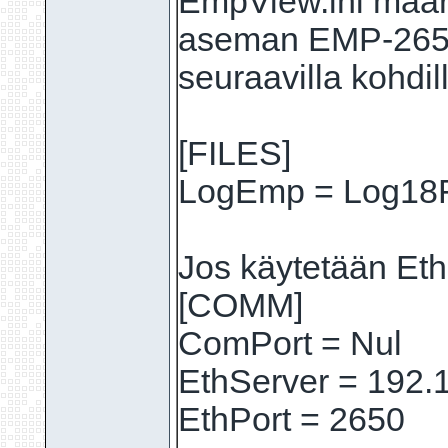
EmpView.ini määr
aseman EMP-2650
seuraavilla kohdil
[FILES]
LogEmp = Log18
Jos käytetään Eth
[COMM]
ComPort = Nul
EthServer = 192.
EthPort = 2650