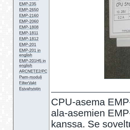
EMP-235
EMP-2650
EMP-2160
EMP-2060
EMP-1808
EMP-1811
EMP-1812
EMP-201
EMP-201 in
english
EMP-201H5 in
english
ARCNETE2/PC
Pwm-moduli
FilterVakt
Esivahvistin
CPU-asema EMP-2
ala-asemien EMP
kanssa. Se soveltuu