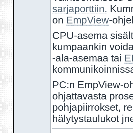
sarjaporttiin.
Kumm
on
EmpView
-ohje
CPU-asema sisält
kumpaankin voidaa
-ala-asemaa tai
E
kommunikoinniss
PC:n EmpView-ohj
ohjattavasta prose
pohjapiirrokset, re
hälytystaulukot jn