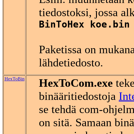
tiedostoksi, jossa a
BinToHex koe.bin
Paketissa on mukan
lähdetiedosto.
HexToBin
HexToCom.exe
teke
binääritiedostoja
Int
se tehdä com-ohjelmi
on sitä. Samaan bin