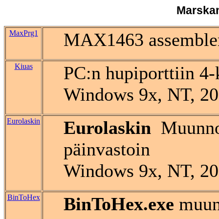
Marskan
MaxPrg1
MAX1463 assembler 
Kiuas
PC:n hupiporttiin 4
Windows 9x, NT, 2
Eurolaskin
Eurolaskin
Muunnosl
päinvastoin
Windows 9x, NT, 2
BinToHex
BinToHex.exe
muunt