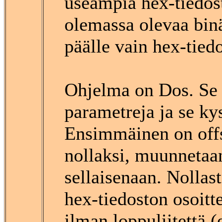
useampia hex-tiedost
olemassa olevaa binä
päälle vain hex-tied
Ohjelma on Dos. Se 
parametreja ja se ky
Ensimmäinen on offse
nollaksi, muunnetaan
sellaisenaan. Nollast
hex-tiedoston osoitt
ilman loppuliitettä (