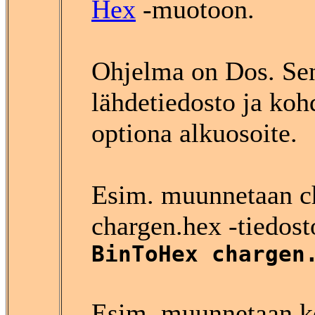
Hex
-muotoon.
Ohjelma on Dos. Sen
lähdetiedosto ja koh
optiona alkuosoite.
Esim. muunnetaan ch
chargen.hex -tiedosto
BinToHex chargen
Esim. muunnetaan koe